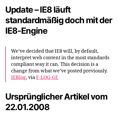
Wege
Update – IE8 läuft
um
unterschiedliche
standardmäßig doch mit der
IE-
Versionen anzusprech
IE8-Engine
We’ve decided that IE8 will, by default,
interpret web content in the most standards
compliant way it can. This decision is a
change from what we’ve posted previously.
IEB
log
, via
F-
LOG
-GE
Ursprünglicher Artikel vom
22.01.2008