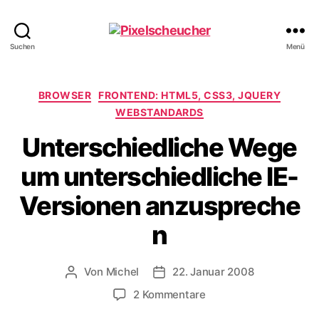
Pixelscheucher
Suchen
Menü
Kategorien
BROWSER
FRONTEND: HTML5, CSS3, JQUERY
WEBSTANDARDS
Unterschiedliche Wege
um unterschiedliche IE-
Versionen anzuspreche
n
Von
Michel
22. Januar 2008
Beitragsautor
Veröffentlichungsdatum
zu
2 Kommentare
Unterschiedliche