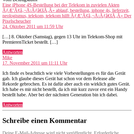
Eine iPhone 4S-Bestellung bei der Telekom in zuvielen Akten
ÃƒÆ’Ã¢â‚¬Å¡Ãƒâ€šÃ‚Â» ablauf, bestellung, iphone 4s, lieferzeit,
neologismus, telekom, telekom hilft ÃƒÆ’Ã¢â‚¬Å¡Ãƒâ€šÃ‚Â» Der
sagt:
Pixelscheucher
24. Oktober 2011 um 11:59 Uhr
[…] 8. Oktober (Samstag), gegen 13 Uhr im Telekom-Shop mit
PremierenTicket bestellt. […]
Antworten
sagt:
Mike
17. November 2011 um 11:11 Uhr
Ich finde es beachtlich wie viele Vorbestellungen es für das Gerät
gab. Ich glaube dieses Gerät hat schon vor dem Release alle
Rekorde gebrochen. Es ist dafür aber auch ein wirklich gutes Gerät.
Ich habe es mir nicht bestellt, da ich mir kurz zuvor erst ein Handy
bestellt habe. Aber bei der nächsten Generation bin ich dabei.
Antworten
Schreibe einen Kommentar
Deine E-Mail-Adresse wird nicht veröffentlicht.
Erforderliche