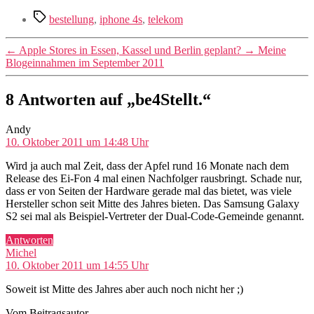
Schlagwörter
bestellung
,
iphone 4s
,
telekom
←
Apple Stores in Essen, Kassel und Berlin geplant?
→
Meine
Blogeinnahmen im September 2011
8 Antworten auf „be4Stellt.“
sagt:
Andy
10. Oktober 2011 um 14:48 Uhr
Wird ja auch mal Zeit, dass der Apfel rund 16 Monate nach dem
Release des Ei-Fon 4 mal einen Nachfolger rausbringt. Schade nur,
dass er von Seiten der Hardware gerade mal das bietet, was viele
Hersteller schon seit Mitte des Jahres bieten. Das Samsung Galaxy
S2 sei mal als Beispiel-Vertreter der Dual-Code-Gemeinde genannt.
Antworten
sagt:
Michel
10. Oktober 2011 um 14:55 Uhr
Soweit ist Mitte des Jahres aber auch noch nicht her ;)
Vom Beitragsautor