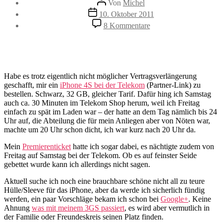
Von
Michel
Veröffentlichungsdatum
10. Oktober 2011
zu
8 Kommentare
be4Stellt.
Habe es trotz eigentlich nicht möglicher Vertragsverlängerung
geschafft, mir ein
iPhone 4S bei der Telekom
(Partner-Link) zu
bestellen. Schwarz, 32 GB, gleicher Tarif. Dafür hing ich Samstag
auch ca. 30 Minuten im Telekom Shop herum, weil ich Freitag
einfach zu spät im Laden war – der hatte an dem Tag nämlich bis 24
Uhr auf, die Abteilung die für mein Anliegen aber von Nöten war,
machte um 20 Uhr schon dicht, ich war kurz nach 20 Uhr da.
Mein
Premierenticket
hatte ich sogar dabei, es nächtigte zudem von
Freitag auf Samstag bei der Telekom. Ob es auf feinster Seide
gebettet wurde kann ich allerdings nicht sagen.
Aktuell suche ich noch eine brauchbare schöne nicht all zu teure
Hülle/Sleeve für das iPhone, aber da werde ich sicherlich fündig
werden, ein paar Vorschläge bekam ich schon bei
Google+
. Keine
Ahnung
was mit meinem 3GS passiert
, es wird aber vermutlich in
der Familie oder Freundeskreis seinen Platz finden.