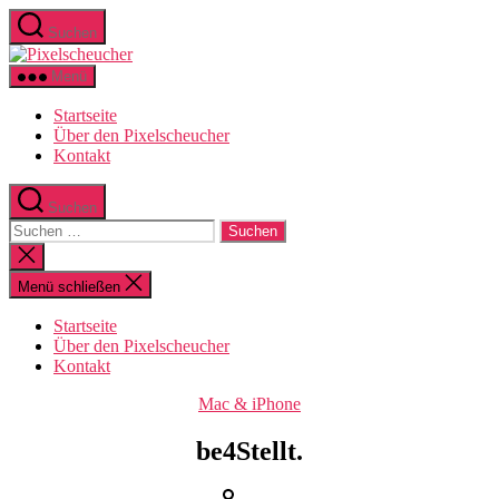
Zum
Suchen
Inhalt
Pixelscheucher
springen
Menü
Startseite
Über den Pixelscheucher
Kontakt
Suchen
Suchen
nach:
Suche
schließen
Menü schließen
Startseite
Über den Pixelscheucher
Kontakt
Kategorien
Mac & iPhone
be4Stellt.
Beitragsautor