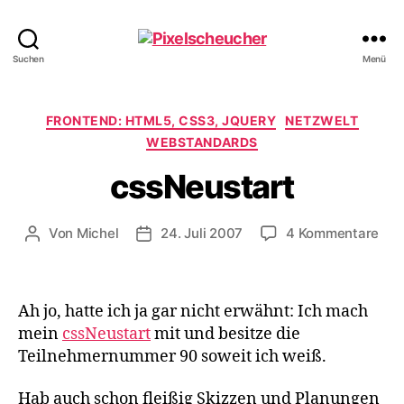
Pixelscheucher
Suchen
Menü
Kategorien
FRONTEND: HTML5, CSS3, JQUERY
NETZWELT
WEBSTANDARDS
cssNeustart
zu
Von
Michel
24. Juli 2007
4 Kommentare
Beitragsautor
Veröffentlichungsdatum
css
Ah jo, hatte ich ja gar nicht erwähnt: Ich mach
mein
cssNeustart
mit und besitze die
Teilnehmernummer 90 soweit ich weiß.
Hab auch schon fleißig Skizzen und Planungen