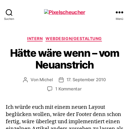
Pixelscheucher
Suchen
Menü
Kategorien
INTERN
WEBDESIGN/GESTALTUNG
Hätte wäre wenn – vom
Neuanstrich
Von
Michel
17. September 2010
Beitragsautor
Veröffentlichungsdatum
zu
1 Kommentar
Hätte
wäre
Ich würde euch mit einem neuen Layout
wenn
beglücken wollen, wäre der Footer denn schon
–
vom
fertig, wäre überlegt und implementiert einen
Neuanstrich
einzelnen Artikel anders aussehen zu lassen als