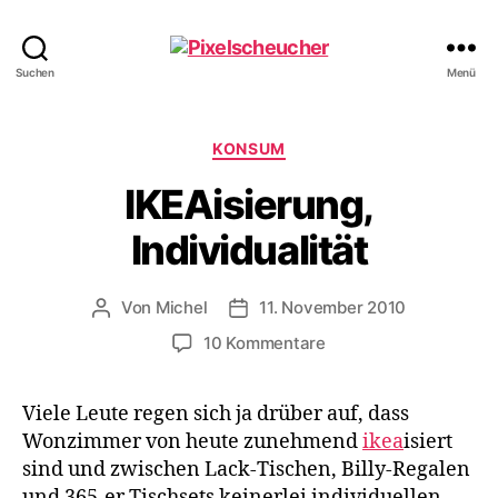
Pixelscheucher
Suchen
Menü
Kategorien
KONSUM
IKEAisierung,
Individualität
Von
Michel
11. November 2010
Beitragsautor
Veröffentlichungsdatum
zu
10 Kommentare
IKEAisierung,
Individualität
Viele Leute regen sich ja drüber auf, dass
Wonzimmer von heute zunehmend
ikea
isiert
sind und zwischen Lack-Tischen, Billy-Regalen
und 365-er Tischsets keinerlei individuellen