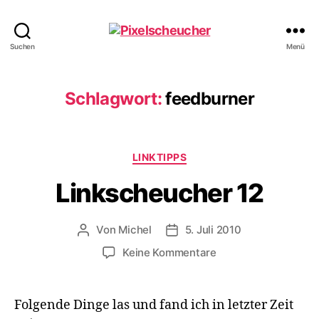
Pixelscheucher
Suchen
Menü
Schlagwort:
feedburner
Kategorien
LINKTIPPS
Linkscheucher 12
Von
Michel
5. Juli 2010
Beitragsautor
Veröffentlichungsdatum
zu
Keine Kommentare
Linkscheucher
12
Folgende Dinge las und fand ich in letzter Zeit