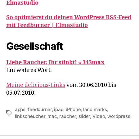
Elmastudio
So optimierst du deinen WordPress RSS-Feed
mit Feedburner | Elmastudio
Gesellschaft
Liebe Raucher, Ihr stinkt! « 343max
Ein wahres Wort.
Meine delicious-Links
vom 30.06.2010 bis
05.07.2010:
apps
,
feedburner
,
ipad
,
iPhone
,
land marks
,
Schlagwörter
linkscheucher
,
mac
,
raucher
,
slider
,
Video
,
wordpress