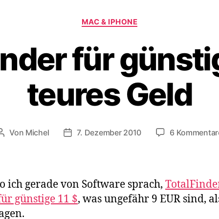
Kategorien
MAC & IPHONE
inder für günsti
teures Geld
Von
Michel
7. Dezember 2010
6 Kommentar
Beitragsautor
Veröffentlichungsdatum
 ich gerade von Software sprach,
TotalFinder
für günstige 11 $
, was ungefähr 9 EUR sind, al
agen.