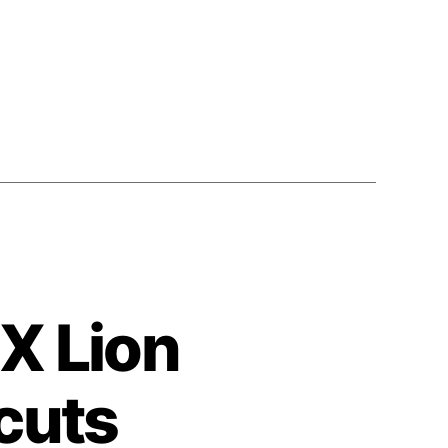
X Lion
cuts