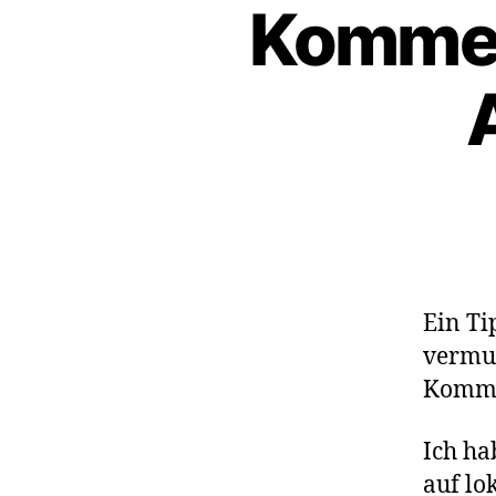
Kommen
Ein Ti
vermut
Kommen
Ich ha
auf lo