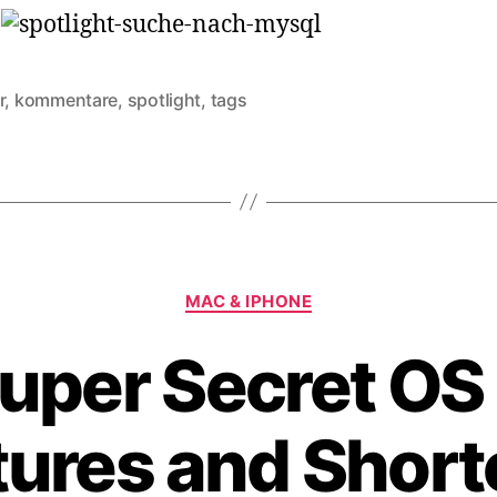
r
,
kommentare
,
spotlight
,
tags
rter
Kategorien
MAC & IPHONE
uper Secret OS 
tures and Short