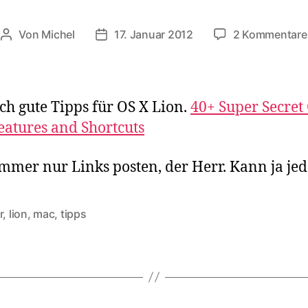
Von
Michel
17. Januar 2012
2 Kommentare
Beitragsautor
Veröffentlichungsdatum
ch gute Tipps für OS X Lion.
40+ Super Secret
eatures and Shortcuts
 immer nur Links posten, der Herr. Kann ja jede
r
,
lion
,
mac
,
tipps
rter