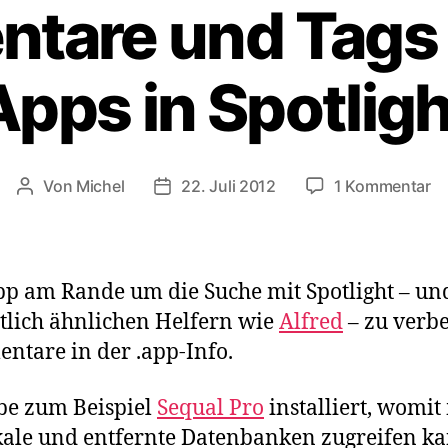
tare und Tags 
Apps in Spotligh
z
Von
Michel
22. Juli 2012
1 Kommentar
Beitragsautor
Veröffentlichungsdatum
Be
s
mi
O
pp am Rande um die Suche mit Spotlight – un
X:
lich ähnlichen Helfern wie
Alfred
– zu verbe
K
tare in der .app-Info.
u
Ta
fü
be zum Beispiel
Sequal Pro
installiert, womi
M
kale und entfernte Datenbanken zugreifen ka