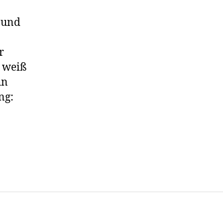
 und
r
h weiß
hn
ng: