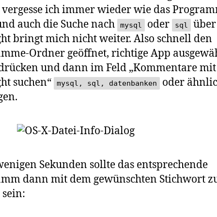
A
 vergesse ich immer wieder wie das Progra
in
und auch die Suche nach
oder
über
Sp
mysql
sql
ght bringt mich nicht weiter. Also schnell den
mme-Ordner geöffnet, richtige App ausgewäh
drücken und dann im Feld „Kommentare mit
ght suchen“
oder ähnli
mysql, sql, datenbanken
gen.
enigen Sekunden sollte das entsprechende
amm dann mit dem gewünschten Stichwort z
 sein: