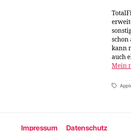
TotalF
erweit
sonst
schon 
kann m
auch e
Mein 
Appl
Schlagwö
Impressum
Datenschutz