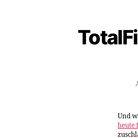
TotalF
Und wo
heute 
zuschl