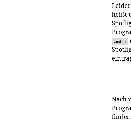
Leider
heißt 
Spotli
Progra
Cmd+i
Spotli
eintra
Nach w
Progr
finden