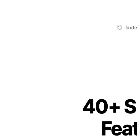
finde
Schlagwö
40+ S
Fea