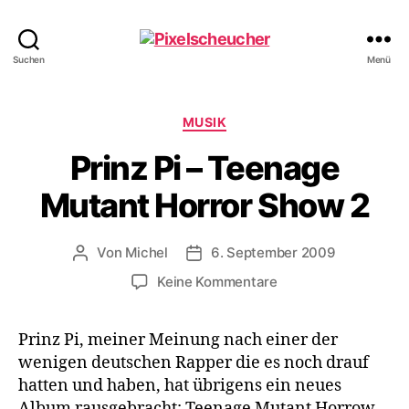
Pixelscheucher
Suchen
Menü
Kategorien
MUSIK
Prinz Pi – Teenage
Mutant Horror Show 2
Von
Michel
6. September 2009
Beitragsautor
Veröffentlichungsdatum
zu
Keine Kommentare
Prinz
Pi
Prinz Pi, meiner Meinung nach einer der
–
wenigen deutschen Rapper die es noch drauf
Teenage
Mutant
hatten und haben, hat übrigens ein neues
Horror
Album rausgebracht: Teenage Mutant Horrow