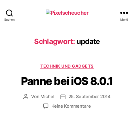
Pixelscheucher
Suchen
Menü
Schlagwort:
update
Kategorien
TECHNIK UND GADGETS
Panne bei iOS 8.0.1
Von
Michel
25. September 2014
Beitragsautor
Veröffentlichungsdatum
zu
Keine Kommentare
Panne
bei
iOS
8.0.1