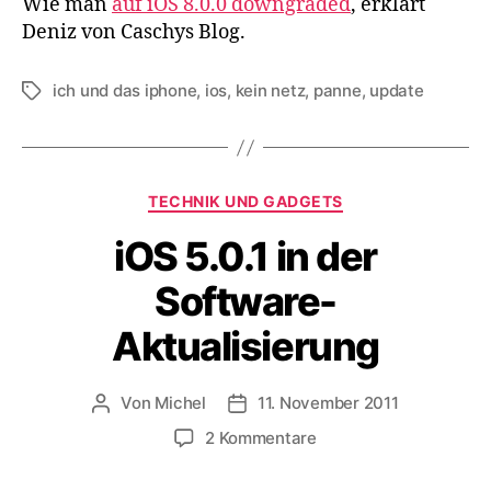
Wie man
auf iOS 8.0.0 downgraded
, erklärt
Deniz von Caschys Blog.
ich und das iphone
,
ios
,
kein netz
,
panne
,
update
Schlagwörter
Kategorien
TECHNIK UND GADGETS
iOS 5.0.1 in der
Software-
Aktualisierung
Von
Michel
11. November 2011
Beitragsautor
Veröffentlichungsdatum
zu
2 Kommentare
iOS
5.0.1