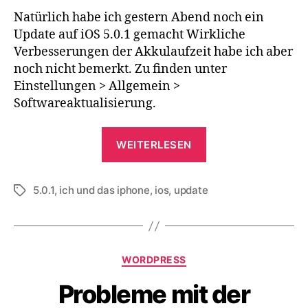
in
Natürlich habe ich gestern Abend noch ein
der
Update auf iOS 5.0.1 gemacht Wirkliche
Software-
Verbesserungen der Akkulaufzeit habe ich aber
Aktualisierung
noch nicht bemerkt. Zu finden unter
Einstellungen > Allgemein >
Softwareaktualisierung.
„iOS
WEITERLESEN
5.0.1
in
5.0.1
,
ich und das iphone
,
ios
,
update
der
Schlagwörter
Software-
Aktualisierung“
Kategorien
WORDPRESS
Probleme mit der