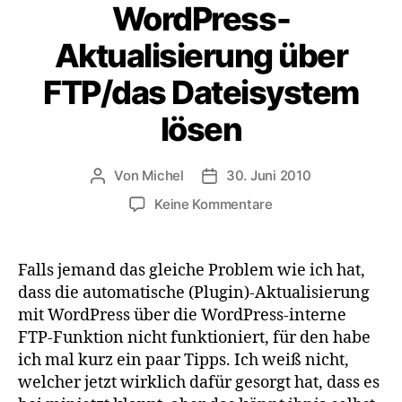
WordPress-
Aktualisierung über
FTP/das Dateisystem
lösen
Von
Michel
30. Juni 2010
Beitragsautor
Veröffentlichungsdatum
zu
Keine Kommentare
Probleme
mit
der
Falls jemand das gleiche Problem wie ich hat,
WordPress-
dass die automatische (Plugin)-Aktualisierung
Aktualisierung
mit WordPress über die WordPress-interne
über
FTP-Funktion nicht funktioniert, für den habe
FTP/das
ich mal kurz ein paar Tipps. Ich weiß nicht,
Dateisystem
welcher jetzt wirklich dafür gesorgt hat, dass es
lösen