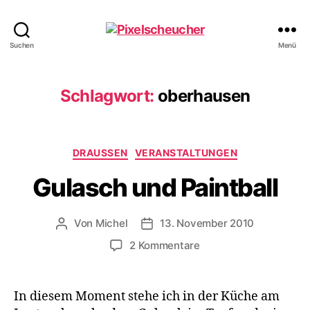
Pixelscheucher
Suchen
Menü
Schlagwort:
oberhausen
Kategorien
DRAUSSEN
VERANSTALTUNGEN
Gulasch und Paintball
Von
Michel
13. November 2010
Beitragsautor
Veröffentlichungsdatum
zu
2 Kommentare
Gulasch
und
Paintball
In diesem Moment stehe ich in der Küche am