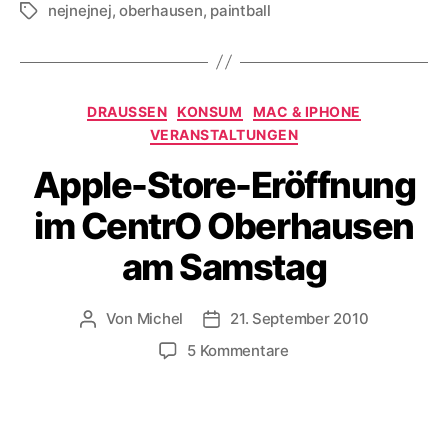
nejnejnej
,
oberhausen
,
paintball
Schlagwörter
Kategorien
DRAUSSEN
KONSUM
MAC & IPHONE
VERANSTALTUNGEN
Apple-Store-Eröffnung
im CentrO Oberhausen
am Samstag
Von
Michel
21. September 2010
Beitragsautor
Veröffentlichungsdatum
zu
5 Kommentare
Apple-
Store-
Eröffnung
im