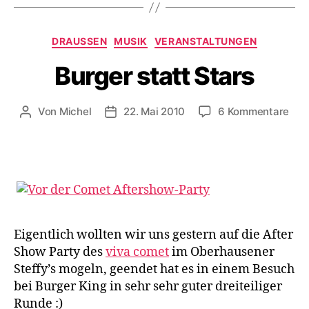
Kategorien
DRAUSSEN
MUSIK
VERANSTALTUNGEN
Burger statt Stars
zu
Von
Michel
22. Mai 2010
6 Kommentare
Beitragsautor
Veröffentlichungsdatum
Bur
stat
Sta
Eigentlich wollten wir uns gestern auf die After
Show Party des
viva comet
im Oberhausener
Steffy’s mogeln, geendet hat es in einem Besuch
bei Burger King in sehr sehr guter dreiteiliger
Runde :)