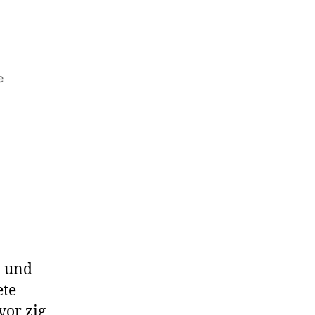
zu
e
Hamburg.
b und
ete
vor zig