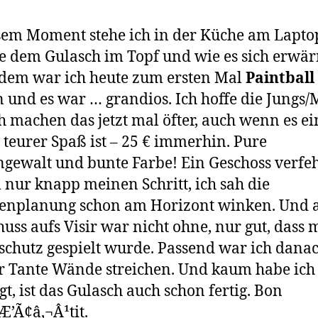
sem Moment stehe ich in der Küche am Lapto
e dem Gulasch im Topf und wie es sich erwär
dem war ich heute zum ersten Mal
Paintball
n und es war … grandios. Ich hoffe die Jungs/
h machen das jetzt mal öfter, auch wenn es ei
v teurer Spaß ist – 25 € immerhin. Pure
gewalt und bunte Farbe! Ein Geschoss verfeh
nur knapp meinen Schritt, ich sah die
ienplanung schon am Horizont winken. Und 
huss aufs Visir war nicht ohne, nur gut, dass 
chutz gespielt wurde. Passend war ich danac
 Tante Wände streichen. Und kaum habe ich
gt, ist das Gulasch auch schon fertig. Bon
’Ã¢â‚¬Â¹tit.