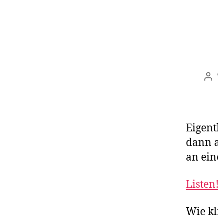
Be
Eigent
dann 
an ein
Listen
Wie kl