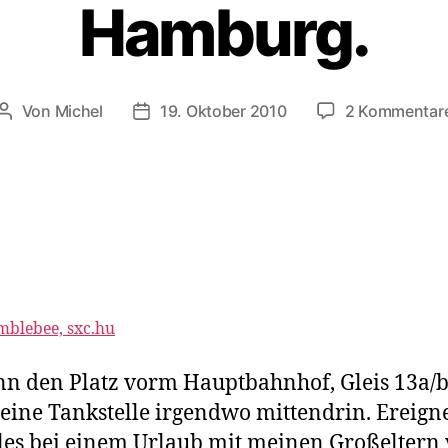
Hamburg.
Von
Michel
19. Oktober 2010
2 Kommentar
Beitragsautor
Veröffentlichungsdatum
blebee, sxc.hu
nn den Platz vorm Hauptbahnhof, Gleis 13a/
eine Tankstelle irgendwo mittendrin. Ereign
lles bei einem Urlaub mit meinen Großeltern 