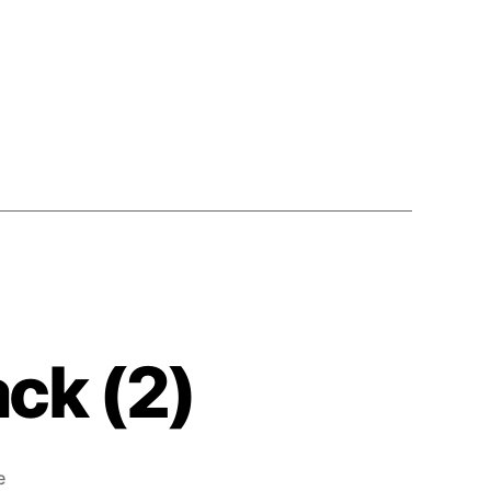
k (2)
zu
e