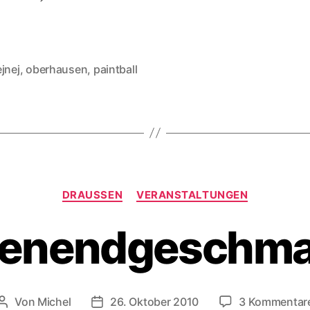
jnej
,
oberhausen
,
paintball
rter
Kategorien
DRAUSSEN
VERANSTALTUNGEN
enendgeschmac
Von
Michel
26. Oktober 2010
3 Kommentar
Beitragsautor
Veröffentlichungsdatum