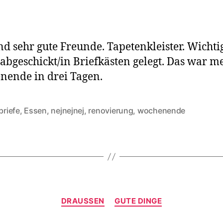
nd sehr gute Freunde. Tapetenkleister. Wichti
 abgeschickt/in Briefkästen gelegt. Das war m
ende in drei Tagen.
briefe
,
Essen
,
nejnejnej
,
renovierung
,
wochenende
rter
Kategorien
DRAUSSEN
GUTE DINGE