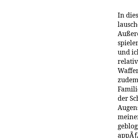
In die
lausch
Außer
spiele
und ic
relati
Waffen
zudem 
Famil
der Sc
Augens
meiner
geblog
appÃƒÆ