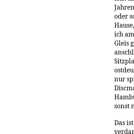
Jahren
oder s
Hause,
ich am
Gleis 
anschl
Sitzpl
ostdeu
nur sp
Discma
Hambur
sonst 
Das is
verda