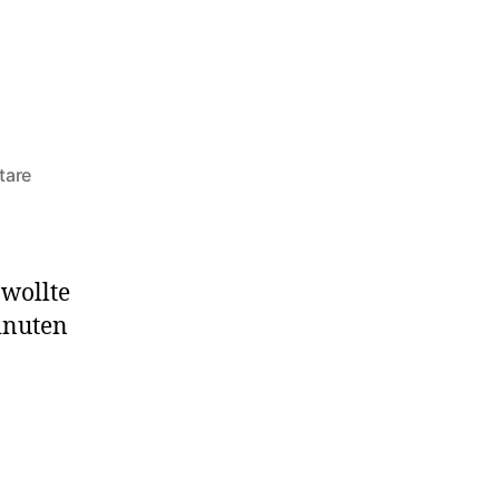
zu
tare
Sonntagsklang
 wollte
inuten