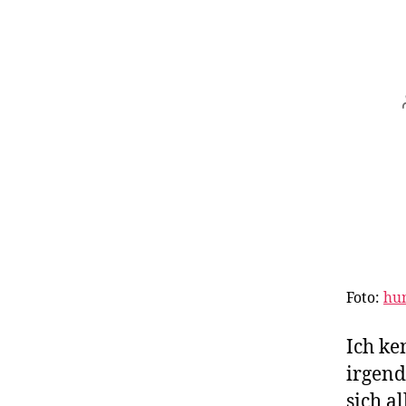
Foto:
hum
Ich ke
irgend
sich a