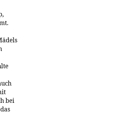
Paintball
p,
mt.
Mädels
n
lte
auch
mit
h bei
 das