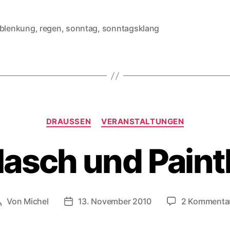
ablenkung
,
regen
,
sonntag
,
sonntagsklang
rter
Kategorien
DRAUSSEN
VERANSTALTUNGEN
asch und Paint
Von
Michel
13. November 2010
2 Kommenta
Beitragsautor
Veröffentlichungsdatum