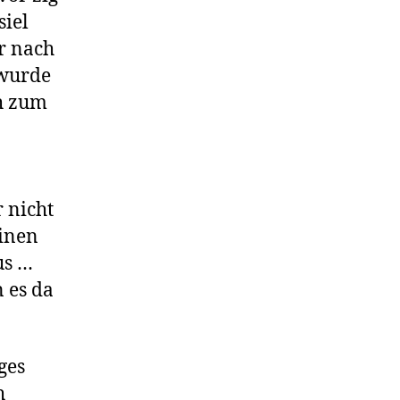
siel
r nach
 wurde
h zum
 nicht
einen
us …
 es da
ges
h