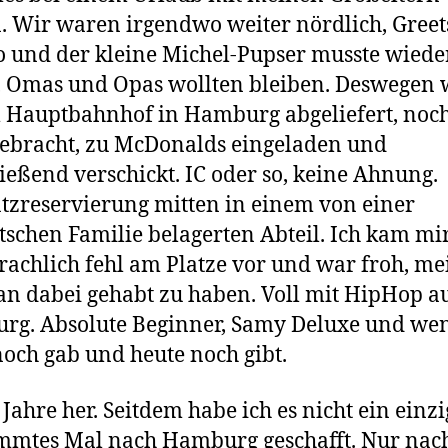
. Wir waren irgendwo weiter nördlich, Greet
o und der kleine Michel-Pupser musste wiede
 Omas und Opas wollten bleiben. Deswegen
 Hauptbahnhof in Hamburg abgeliefert, noc
gebracht, zu McDonalds eingeladen und
ießend verschickt. IC oder so, keine Ahnung.
atzreservierung mitten in einem von einer
tschen Familie belagerten Abteil. Ich kam mir
rachlich fehl am Platze vor und war froh, m
n dabei gehabt zu haben. Voll mit HipHop a
g. Absolute Beginner, Samy Deluxe und wen
noch gab und heute noch gibt.
t Jahre her. Seitdem habe ich es nicht ein einzi
mmtes Mal nach Hamburg geschafft. Nur nac